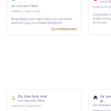
...
rue la C
rue Germaine Tillion
Publié le
26 Ja
Publié le
17 March 2022
pantoufles à
toutes chaud
Magnifique parc tapis bébé en excellent
je ne suis...
état très peu servi taille 80x80x55
Ça m'intéresse !
En très bon etat
Je ven
m...
rue Germaine Tillion
rue Germaine 
Publié le
22 August 2021
Publié le
22 Au