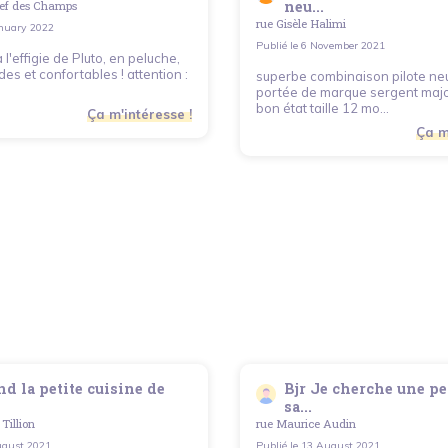
neu...
lef des Champs
rue Gisèle Halimi
nuary 2022
Publié le
6 November 2021
 l'effigie de Pluto, en peluche,
es et confortables ! attention :
superbe combinaison pilote ne
portée de marque sergent majo
bon état taille 12 mo...
Ça m'intéresse !
Ça m
d la petite cuisine de
Bjr Je cherche une p
sa...
Tillion
rue Maurice Audin
gust 2021
Publié le
13 August 2021