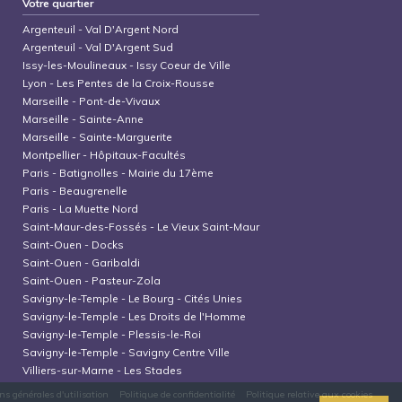
Votre quartier
Argenteuil
-
Val D'Argent Nord
Argenteuil
-
Val D'Argent Sud
Issy-les-Moulineaux
-
Issy Coeur de Ville
Lyon
-
Les Pentes de la Croix-Rousse
Marseille
-
Pont-de-Vivaux
Marseille
-
Sainte-Anne
Marseille
-
Sainte-Marguerite
Montpellier
-
Hôpitaux-Facultés
Paris
-
Batignolles - Mairie du 17ème
Paris
-
Beaugrenelle
Paris
-
La Muette Nord
Saint-Maur-des-Fossés
-
Le Vieux Saint-Maur
Saint-Ouen
-
Docks
Saint-Ouen
-
Garibaldi
Saint-Ouen
-
Pasteur-Zola
Savigny-le-Temple
-
Le Bourg - Cités Unies
Savigny-le-Temple
-
Les Droits de l'Homme
Savigny-le-Temple
-
Plessis-le-Roi
Savigny-le-Temple
-
Savigny Centre Ville
Villiers-sur-Marne
-
Les Stades
ns générales d'utilisation
Politique de confidentialité
Politique relative aux cookies