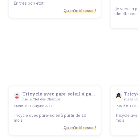
En très bon etat
Je vend la p
Ça m'intéresse !
dinette cas
Tricycle avec pare-soleil à pa...
Tricyc
rue la Clef des Champs
rue la C
Publié le
11 August 2021
Publié le
11 Au
Tricycle avec pare-soleil à partir de 10
Tricycle ave
mois
mois
Ça m'intéresse !