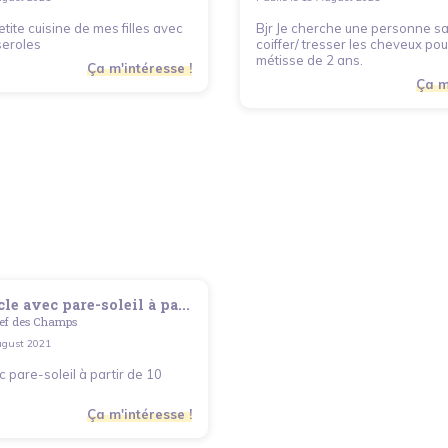
etite cuisine de mes filles avec
Bjr Je cherche une personne s
seroles
coiffer/ tresser les cheveux pour
métisse de 2 ans.
Ça m'intéresse !
Ça m
le avec pare-soleil à pa...
lef des Champs
gust 2021
c pare-soleil à partir de 10
Ça m'intéresse !