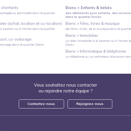
 d'enfants
Biens >
Enfants & bébés
partagée ou ponctuelle
dans le quartier
des vêtements pour enfants, des access
dans le quartier
Docks
ler (achat, location et co-location)
Biens >
Films, livres & musique
a location ou à l'achat
dans le quartier
des films, livres, de la musique
dans le quarti
Biens >
Immobilier
port, co-voiturage
un bien immobilier à la location ou à l'achat
da
oiturage
dans le quartier
Docks
Docks
Biens >
Informatique & téléphonie
un téléphone ou un ordinateur d'occasion
dans
Vous souhaitez nous contacter
ou rejoindre notre équipe ?
Contactez-nous
Rejoignez-nous