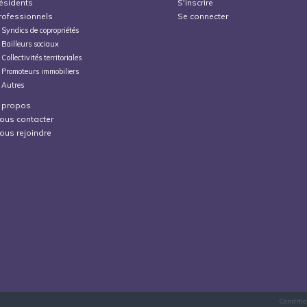
ésidents
S'inscrire
rofessionnels
Se connecter
Syndics de copropriétés
Bailleurs sociaux
Collectivités territoriales
Promoteurs immobiliers
Autres
 propos
ous contacter
ous rejoindre
Conditio