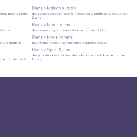
Biens >
Maison & jardin
oires pour bébés
des objets d'occasion pour la maison ou le jardin
dans le quartier
Docks
Biens >
Mode femme
er
Docks
des vêtements pour femme
dans le quartier
Docks
Biens >
Mode homme
ns le quartier
des vêtements pour homme
dans le quartier
Docks
Biens >
Sport & jeux
des jeux de société, vidéos, des articles de sport
dans le quartier
 le quartier
Docks
Docks