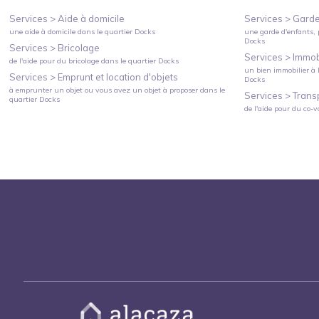
Services >
Aide à domicile
Services >
Garde
une aide à domicile
dans le quartier
Docks
une garde d'enfants, 
Docks
Services >
Bricolage
Services >
Immobi
de l'aide pour du bricolage
dans le quartier
Docks
un bien immobilier à l
Services >
Emprunt et location d'objets
Docks
à emprunter un objet ou vous avez un objet à proposer
dans le
Services >
Trans
quartier
Docks
de l'aide pour du co-v