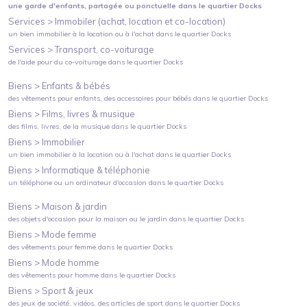
une garde d'enfants, partagée ou ponctuelle
dans le quartier
Docks
Services >
Immobiler (achat, location et co-location)
un bien immobilier à la location ou à l'achat
dans le quartier
Docks
Services >
Transport, co-voiturage
de l'aide pour du co-voiturage
dans le quartier
Docks
Biens >
Enfants & bébés
des vêtements pour enfants, des accessoires pour bébés
dans le quartier
Docks
Biens >
Films, livres & musique
des films, livres, de la musique
dans le quartier
Docks
Biens >
Immobilier
un bien immobilier à la location ou à l'achat
dans le quartier
Docks
Biens >
Informatique & téléphonie
un téléphone ou un ordinateur d'occasion
dans le quartier
Docks
Biens >
Maison & jardin
des objets d'occasion pour la maison ou le jardin
dans le quartier
Docks
Biens >
Mode femme
des vêtements pour femme
dans le quartier
Docks
Biens >
Mode homme
des vêtements pour homme
dans le quartier
Docks
Biens >
Sport & jeux
des jeux de société, vidéos, des articles de sport
dans le quartier
Docks