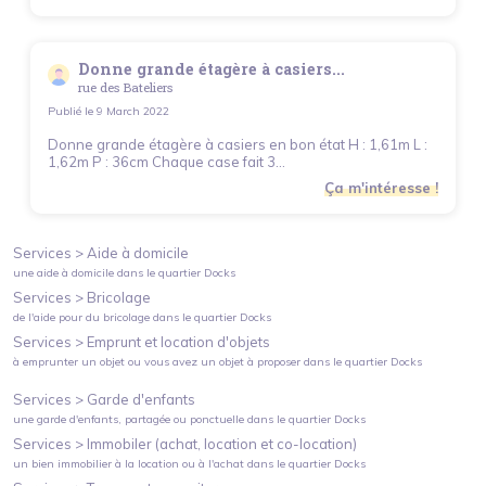
Donne grande étagère à casiers...
rue des Bateliers
Publié le
9 March 2022
Donne grande étagère à casiers en bon état H : 1,61m L :
1,62m P : 36cm Chaque case fait 3...
Ça m'intéresse !
Services >
Aide à domicile
une aide à domicile
dans le quartier
Docks
Services >
Bricolage
de l'aide pour du bricolage
dans le quartier
Docks
Services >
Emprunt et location d'objets
à emprunter un objet ou vous avez un objet à proposer
dans le quartier
Docks
Services >
Garde d'enfants
une garde d'enfants, partagée ou ponctuelle
dans le quartier
Docks
Services >
Immobiler (achat, location et co-location)
un bien immobilier à la location ou à l'achat
dans le quartier
Docks