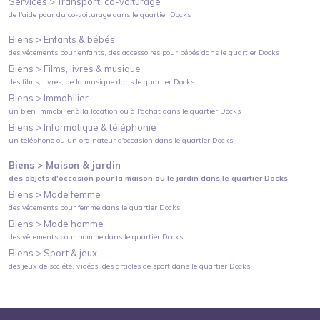
Services >
Transport, co-voiturage
de l'aide pour du co-voiturage
dans le quartier
Docks
Biens >
Enfants & bébés
des vêtements pour enfants, des accessoires pour bébés
dans le quartier
Docks
Biens >
Films, livres & musique
des films, livres, de la musique
dans le quartier
Docks
Biens >
Immobilier
un bien immobilier à la location ou à l'achat
dans le quartier
Docks
Biens >
Informatique & téléphonie
un téléphone ou un ordinateur d'occasion
dans le quartier
Docks
Biens >
Maison & jardin
des objets d'occasion pour la maison ou le jardin
dans le quartier
Docks
Biens >
Mode femme
des vêtements pour femme
dans le quartier
Docks
Biens >
Mode homme
des vêtements pour homme
dans le quartier
Docks
Biens >
Sport & jeux
des jeux de société, vidéos, des articles de sport
dans le quartier
Docks