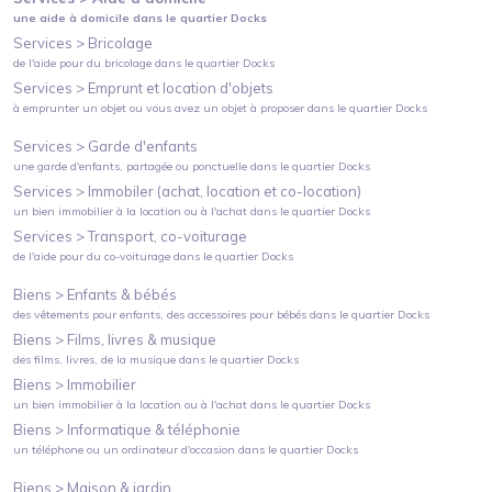
une aide à domicile
dans le quartier
Docks
Services >
Bricolage
de l'aide pour du bricolage
dans le quartier
Docks
Services >
Emprunt et location d'objets
à emprunter un objet ou vous avez un objet à proposer
dans le quartier
Docks
Services >
Garde d'enfants
une garde d'enfants, partagée ou ponctuelle
dans le quartier
Docks
Services >
Immobiler (achat, location et co-location)
un bien immobilier à la location ou à l'achat
dans le quartier
Docks
Services >
Transport, co-voiturage
de l'aide pour du co-voiturage
dans le quartier
Docks
Biens >
Enfants & bébés
des vêtements pour enfants, des accessoires pour bébés
dans le quartier
Docks
Biens >
Films, livres & musique
des films, livres, de la musique
dans le quartier
Docks
Biens >
Immobilier
un bien immobilier à la location ou à l'achat
dans le quartier
Docks
Biens >
Informatique & téléphonie
un téléphone ou un ordinateur d'occasion
dans le quartier
Docks
Biens >
Maison & jardin