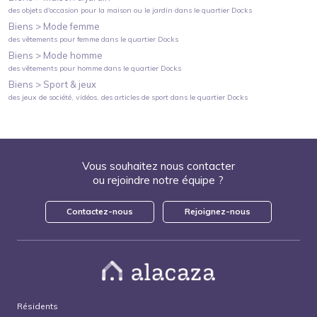
des objets d'occasion pour la maison ou le jardin
dans le quartier
Docks
Biens >
Mode femme
des vêtements pour femme
dans le quartier
Docks
Biens >
Mode homme
des vêtements pour homme
dans le quartier
Docks
Biens >
Sport & jeux
des jeux de société, vidéos, des articles de sport
dans le quartier
Docks
Vous souhaitez nous contacter
ou rejoindre notre équipe ?
Contactez-nous
Rejoignez-nous
Résidents