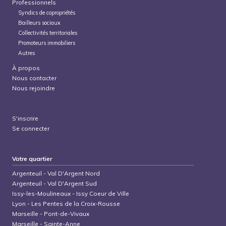
Professionnels
Syndics de copropriétés
Bailleurs sociaux
Collectivités territoriales
Promoteurs immobiliers
Autres
À propos
Nous contacter
Nous rejoindre
S'inscrire
Se connecter
Votre quartier
Argenteuil
-
Val D'Argent Nord
Argenteuil
-
Val D'Argent Sud
Issy-les-Moulineaux
-
Issy Coeur de Ville
Lyon
-
Les Pentes de la Croix-Rousse
Marseille
-
Pont-de-Vivaux
Marseille
-
Sainte-Anne