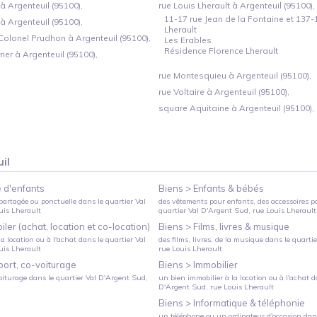
 Argenteuil (95100),
rue Louis Lherault à Argenteuil (95100),
11-17 rue Jean de la Fontaine et 137-
 Argenteuil (95100),
Lherault
Colonel Prudhon à Argenteuil (95100),
Les Erables
Résidence Florence Lherault
rier à Argenteuil (95100),
rue Montesquieu à Argenteuil (95100),
rue Voltaire à Argenteuil (95100),
square Aquitaine à Argenteuil (95100),
il
 d'enfants
Biens >
Enfants & bébés
partagée ou ponctuelle
dans le quartier
Val
des vêtements pour enfants, des accessoires p
ouis Lherault
quartier
Val D'Argent Sud
, rue Louis Lherault
ler (achat, location et co-location)
Biens >
Films, livres & musique
a location ou à l'achat
dans le quartier
Val
des films, livres, de la musique
dans le quarti
ouis Lherault
rue Louis Lherault
port, co-voiturage
Biens >
Immobilier
oiturage
dans le quartier
Val D'Argent Sud
,
un bien immobilier à la location ou à l'achat
da
D'Argent Sud
, rue Louis Lherault
Biens >
Informatique & téléphonie
un téléphone ou un ordinateur d'occasion
dans