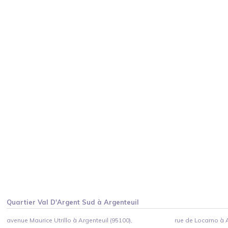
Quartier
Val D'Argent Sud
à
Argenteuil
avenue Maurice Utrillo à Argenteuil (95100),
rue de Locarno à A