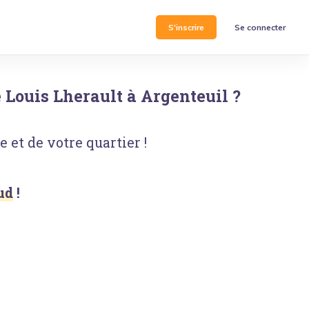
S'inscrire
Se connecter
 Louis Lherault
à
Argenteuil
?
 et de votre quartier !
ud
!