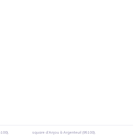
5100),
square d’Anjou à Argenteuil (95100),