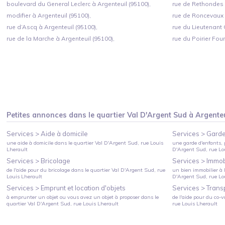
boulevard du General Leclerc à Argenteuil (95100),
rue de Rethondes à
modifier à Argenteuil (95100),
rue de Roncevaux à
rue d’Ascq à Argenteuil (95100),
rue du Lieutenant 
rue de la Marche à Argenteuil (95100),
rue du Poirier Four
Petites annonces dans le quartier
Val D'Argent Sud
à
Argenteu
Services >
Aide à domicile
Services >
Garde
une aide à domicile
dans le quartier
Val D'Argent Sud
, rue Louis
une garde d'enfants, 
Lherault
D'Argent Sud
, rue L
Services >
Bricolage
Services >
Immobi
de l'aide pour du bricolage
dans le quartier
Val D'Argent Sud
, rue
un bien immobilier à l
Louis Lherault
D'Argent Sud
, rue L
Services >
Emprunt et location d'objets
Services >
Trans
à emprunter un objet ou vous avez un objet à proposer
dans le
de l'aide pour du co-v
quartier
Val D'Argent Sud
, rue Louis Lherault
rue Louis Lherault