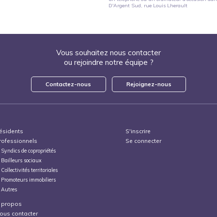
D'Argent Sud
, rue Louis Lherault
Vous souhaitez nous contacter
ou rejoindre notre équipe ?
Contactez-nous
Rejoignez-nous
ésidents
S'inscrire
rofessionnels
Se connecter
Syndics de copropriétés
Bailleurs sociaux
Collectivités territoriales
Promoteurs immobiliers
Autres
 propos
ous contacter