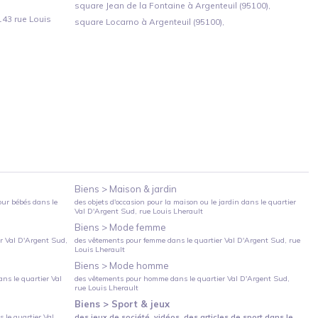
square Jean de la Fontaine à Argenteuil (95100),
143 rue Louis
square Locarno à Argenteuil (95100),
Biens >
Maison & jardin
our bébés
dans le
des objets d'occasion pour la maison ou le jardin
dans le quartier
Val D'Argent Sud
, rue Louis Lherault
Biens >
Mode femme
er
Val D'Argent Sud
,
des vêtements pour femme
dans le quartier
Val D'Argent Sud
, rue
Louis Lherault
Biens >
Mode homme
ns le quartier
Val
des vêtements pour homme
dans le quartier
Val D'Argent Sud
,
rue Louis Lherault
Biens >
Sport & jeux
 le quartier
Val
des jeux de société, vidéos, des articles de sport
dans le