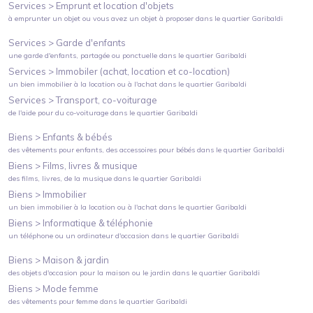
Services >
Emprunt et location d'objets
à emprunter un objet ou vous avez un objet à proposer
dans le quartier
Garibaldi
Services >
Garde d'enfants
une garde d'enfants, partagée ou ponctuelle
dans le quartier
Garibaldi
Services >
Immobiler (achat, location et co-location)
un bien immobilier à la location ou à l'achat
dans le quartier
Garibaldi
Services >
Transport, co-voiturage
de l'aide pour du co-voiturage
dans le quartier
Garibaldi
Biens >
Enfants & bébés
des vêtements pour enfants, des accessoires pour bébés
dans le quartier
Garibaldi
Biens >
Films, livres & musique
des films, livres, de la musique
dans le quartier
Garibaldi
Biens >
Immobilier
un bien immobilier à la location ou à l'achat
dans le quartier
Garibaldi
Biens >
Informatique & téléphonie
un téléphone ou un ordinateur d'occasion
dans le quartier
Garibaldi
Biens >
Maison & jardin
des objets d'occasion pour la maison ou le jardin
dans le quartier
Garibaldi
Biens >
Mode femme
des vêtements pour femme
dans le quartier
Garibaldi