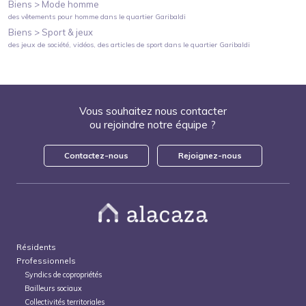
Biens >
Mode homme
des vêtements pour homme
dans le quartier
Garibaldi
Biens >
Sport & jeux
des jeux de société, vidéos, des articles de sport
dans le quartier
Garibaldi
Vous souhaitez nous contacter
ou rejoindre notre équipe ?
Contactez-nous
Rejoignez-nous
Résidents
Professionnels
Syndics de copropriétés
Bailleurs sociaux
Collectivités territoriales