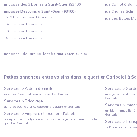
impasse des 3 Bornes à Saint-Ouen (93400)
rue Carnot à Sain
impasse Descoins à Saint-Ouen (93400)
rue Charles Schmi
2-2 bis impasse Descoins
rue des Buttes Mo
4 impasse Descoins
6 impasse Descoins
8 impasse Descoins
impasse Edouard Vaillant à Saint-Ouen (93400)
Petites annonces entre voisins dans le quartier
Garibaldi
à
Sa
Services >
Aide à domicile
Services >
Garde
une aide à domicile
dans le quartier
Garibaldi
une garde d'enfants, 
Garibaldi
Services >
Bricolage
Services >
Immobi
de l'aide pour du bricolage
dans le quartier
Garibaldi
un bien immobilier à l
Services >
Emprunt et location d'objets
Garibaldi
à emprunter un objet ou vous avez un objet à proposer
dans le
Services >
Trans
quartier
Garibaldi
de l'aide pour du co-v