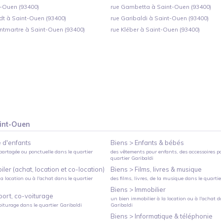
t-Ouen (93400)
rue Gambetta à Saint-Ouen (93400)
dt à Saint-Ouen (93400)
rue Garibaldi à Saint-Ouen (93400)
ntmartre à Saint-Ouen (93400)
rue Kléber à Saint-Ouen (93400)
int-Ouen
 d'enfants
Biens >
Enfants & bébés
partagée ou ponctuelle
dans le quartier
des vêtements pour enfants, des accessoires p
quartier
Garibaldi
ler (achat, location et co-location)
Biens >
Films, livres & musique
a location ou à l'achat
dans le quartier
des films, livres, de la musique
dans le quarti
Biens >
Immobilier
port, co-voiturage
un bien immobilier à la location ou à l'achat
da
oiturage
dans le quartier
Garibaldi
Garibaldi
Biens >
Informatique & téléphonie