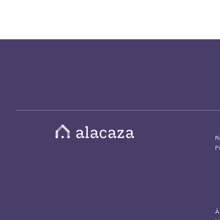
R
P
À