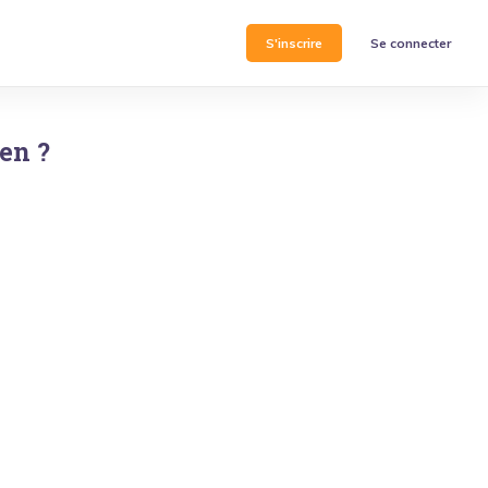
S'inscrire
Se connecter
uen
?