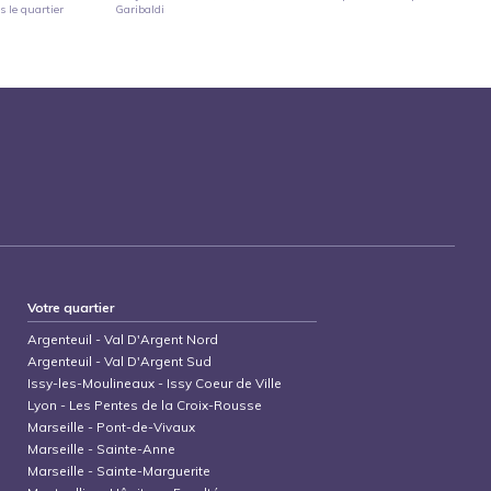
 le quartier
Garibaldi
Votre quartier
Argenteuil
-
Val D'Argent Nord
Argenteuil
-
Val D'Argent Sud
Issy-les-Moulineaux
-
Issy Coeur de Ville
Lyon
-
Les Pentes de la Croix-Rousse
Marseille
-
Pont-de-Vivaux
Marseille
-
Sainte-Anne
Marseille
-
Sainte-Marguerite