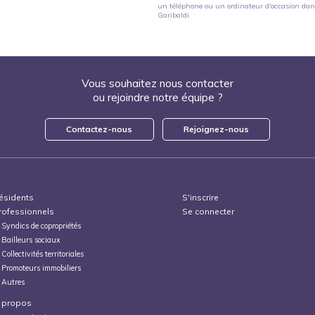
un téléphone ou un ordinateur d'occasion
dans
Garibaldi
Vous souhaitez nous contacter
ou rejoindre notre équipe ?
Contactez-nous
Rejoignez-nous
ésidents
S'inscrire
rofessionnels
Se connecter
Syndics de copropriétés
Bailleurs sociaux
Collectivités territoriales
Promoteurs immobiliers
Autres
 propos