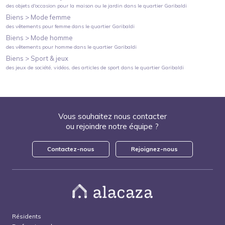
des objets d'occasion pour la maison ou le jardin
dans le quartier
Garibaldi
Biens >
Mode femme
des vêtements pour femme
dans le quartier
Garibaldi
Biens >
Mode homme
des vêtements pour homme
dans le quartier
Garibaldi
Biens >
Sport & jeux
des jeux de société, vidéos, des articles de sport
dans le quartier
Garibaldi
Vous souhaitez nous contacter
ou rejoindre notre équipe ?
Contactez-nous
Rejoignez-nous
Résidents