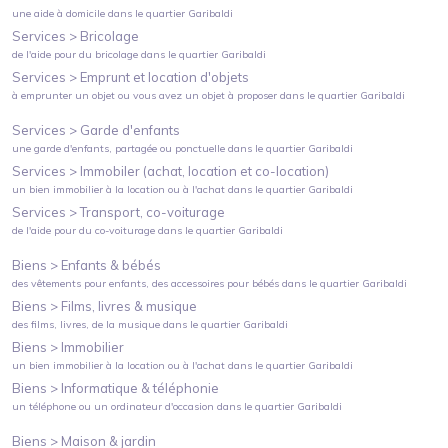
une aide à domicile
dans le quartier
Garibaldi
Services >
Bricolage
de l'aide pour du bricolage
dans le quartier
Garibaldi
Services >
Emprunt et location d'objets
à emprunter un objet ou vous avez un objet à proposer
dans le quartier
Garibaldi
Services >
Garde d'enfants
une garde d'enfants, partagée ou ponctuelle
dans le quartier
Garibaldi
Services >
Immobiler (achat, location et co-location)
un bien immobilier à la location ou à l'achat
dans le quartier
Garibaldi
Services >
Transport, co-voiturage
de l'aide pour du co-voiturage
dans le quartier
Garibaldi
Biens >
Enfants & bébés
des vêtements pour enfants, des accessoires pour bébés
dans le quartier
Garibaldi
Biens >
Films, livres & musique
des films, livres, de la musique
dans le quartier
Garibaldi
Biens >
Immobilier
un bien immobilier à la location ou à l'achat
dans le quartier
Garibaldi
Biens >
Informatique & téléphonie
un téléphone ou un ordinateur d'occasion
dans le quartier
Garibaldi
Biens >
Maison & jardin