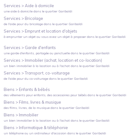
Services >
Aide à domicile
une aide à domicile
dans le quartier
Garibaldi
Services >
Bricolage
de l'aide pour du bricolage
dans le quartier
Garibaldi
Services >
Emprunt et location d'objets
à emprunter un objet ou vous avez un objet à proposer
dans le quartier
Garibaldi
Services >
Garde d'enfants
une garde d'enfants, partagée ou ponctuelle
dans le quartier
Garibaldi
Services >
Immobiler (achat, location et co-location)
un bien immobilier à la location ou à l'achat
dans le quartier
Garibaldi
Services >
Transport, co-voiturage
de l'aide pour du co-voiturage
dans le quartier
Garibaldi
Biens >
Enfants & bébés
des vêtements pour enfants, des accessoires pour bébés
dans le quartier
Garibaldi
Biens >
Films, livres & musique
des films, livres, de la musique
dans le quartier
Garibaldi
Biens >
Immobilier
un bien immobilier à la location ou à l'achat
dans le quartier
Garibaldi
Biens >
Informatique & téléphonie
un téléphone ou un ordinateur d'occasion
dans le quartier
Garibaldi