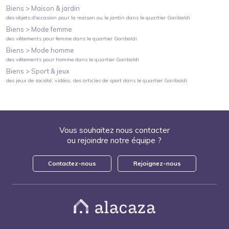
Biens >
Maison & jardin
des objets d'occasion pour la maison ou le jardin
dans le quartier
Garibaldi
Biens >
Mode femme
des vêtements pour femme
dans le quartier
Garibaldi
Biens >
Mode homme
des vêtements pour homme
dans le quartier
Garibaldi
Biens >
Sport & jeux
des jeux de société, vidéos, des articles de sport
dans le quartier
Garibaldi
Vous souhaitez nous contacter
ou rejoindre notre équipe ?
Contactez-nous
Rejoignez-nous