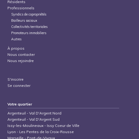
Résidents
Professionnels
Syndics de copropriétés
Bailleurs sociaux
Collectivités territoriales
Promoteurs immobiliers
Autres
À propos
Nous contacter
Nous rejoindre
S'inscrire
Se connecter
Votre quartier
Argenteuil
-
Val D'Argent Nord
Argenteuil
-
Val D'Argent Sud
Issy-les-Moulineaux
-
Issy Coeur de Ville
Lyon
-
Les Pentes de la Croix-Rousse
Marseille
-
Pont-de-Vivaux