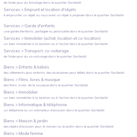
de l'aide pour du bricolage
dans le quartier
Garibaldi
Services >
Emprunt et location d'objets
à emprunter un objet ou vous avez un objet à proposer
dans le quartier
Garibaldi
Services >
Garde d'enfants
une garde d'enfants, partagée ou ponctuelle
dans le quartier
Garibaldi
Services >
Immobiler (achat, location et co-location)
un bien immobilier à la location ou à l'achat
dans le quartier
Garibaldi
Services >
Transport, co-voiturage
de l'aide pour du co-voiturage
dans le quartier
Garibaldi
Biens >
Enfants & bébés
des vêtements pour enfants, des accessoires pour bébés
dans le quartier
Garibaldi
Biens >
Films, livres & musique
des films, livres, de la musique
dans le quartier
Garibaldi
Biens >
Immobilier
un bien immobilier à la location ou à l'achat
dans le quartier
Garibaldi
Biens >
Informatique & téléphonie
un téléphone ou un ordinateur d'occasion
dans le quartier
Garibaldi
Biens >
Maison & jardin
des objets d'occasion pour la maison ou le jardin
dans le quartier
Garibaldi
Biens >
Mode femme