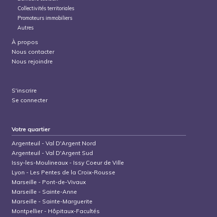
Collectivités territoriales
Promoteurs immobiliers
Autres
À propos
Nous contacter
Nous rejoindre
S'inscrire
Se connecter
Votre quartier
Argenteuil
-
Val D'Argent Nord
Argenteuil
-
Val D'Argent Sud
Issy-les-Moulineaux
-
Issy Coeur de Ville
Lyon
-
Les Pentes de la Croix-Rousse
Marseille
-
Pont-de-Vivaux
Marseille
-
Sainte-Anne
Marseille
-
Sainte-Marguerite
Montpellier
-
Hôpitaux-Facultés