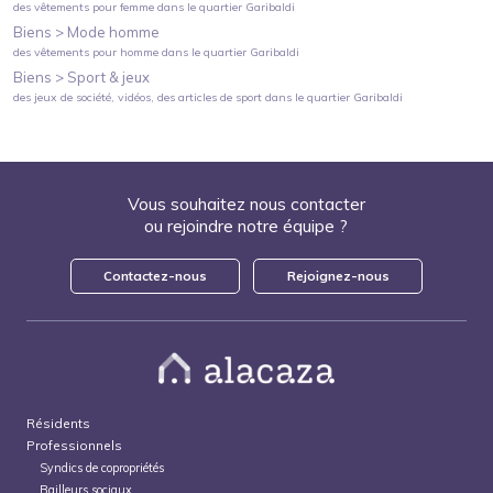
des vêtements pour femme
dans le quartier
Garibaldi
Biens >
Mode homme
des vêtements pour homme
dans le quartier
Garibaldi
Biens >
Sport & jeux
des jeux de société, vidéos, des articles de sport
dans le quartier
Garibaldi
Vous souhaitez nous contacter
ou rejoindre notre équipe ?
Contactez-nous
Rejoignez-nous
Résidents
Professionnels
Syndics de copropriétés
Bailleurs sociaux