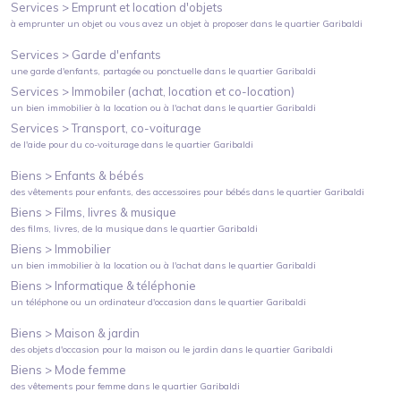
Services >
Emprunt et location d'objets
à emprunter un objet ou vous avez un objet à proposer
dans le quartier
Garibaldi
Services >
Garde d'enfants
une garde d'enfants, partagée ou ponctuelle
dans le quartier
Garibaldi
Services >
Immobiler (achat, location et co-location)
un bien immobilier à la location ou à l'achat
dans le quartier
Garibaldi
Services >
Transport, co-voiturage
de l'aide pour du co-voiturage
dans le quartier
Garibaldi
Biens >
Enfants & bébés
des vêtements pour enfants, des accessoires pour bébés
dans le quartier
Garibaldi
Biens >
Films, livres & musique
des films, livres, de la musique
dans le quartier
Garibaldi
Biens >
Immobilier
un bien immobilier à la location ou à l'achat
dans le quartier
Garibaldi
Biens >
Informatique & téléphonie
un téléphone ou un ordinateur d'occasion
dans le quartier
Garibaldi
Biens >
Maison & jardin
des objets d'occasion pour la maison ou le jardin
dans le quartier
Garibaldi
Biens >
Mode femme
des vêtements pour femme
dans le quartier
Garibaldi