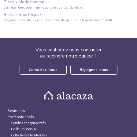
Biens >
Mode homme
des vêtements pour homme
dans le quartier
Garibaldi
Biens >
Sport & jeux
des jeux de société, vidéos, des articles de sport
dans le quartier
Garibaldi
Vous souhaitez nous contacter
ou rejoindre notre équipe ?
Contactez-nous
Rejoignez-nous
Résidents
Professionnels
Syndics de copropriétés
Bailleurs sociaux
Collectivités territoriales