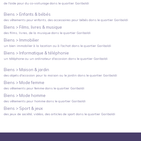
de l'aide pour du co-voiturage
dans le quartier
Garibaldi
Biens >
Enfants & bébés
des vêtements pour enfants, des accessoires pour bébés
dans le quartier
Garibaldi
Biens >
Films, livres & musique
des films, livres, de la musique
dans le quartier
Garibaldi
Biens >
Immobilier
un bien immobilier à la location ou à l'achat
dans le quartier
Garibaldi
Biens >
Informatique & téléphonie
un téléphone ou un ordinateur d'occasion
dans le quartier
Garibaldi
Biens >
Maison & jardin
des objets d'occasion pour la maison ou le jardin
dans le quartier
Garibaldi
Biens >
Mode femme
des vêtements pour femme
dans le quartier
Garibaldi
Biens >
Mode homme
des vêtements pour homme
dans le quartier
Garibaldi
Biens >
Sport & jeux
des jeux de société, vidéos, des articles de sport
dans le quartier
Garibaldi