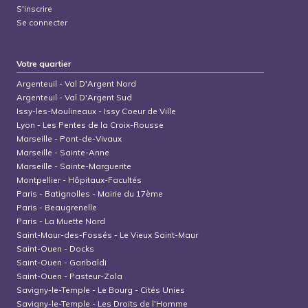
S'inscrire
Se connecter
Votre quartier
Argenteuil
-
Val D'Argent Nord
Argenteuil
-
Val D'Argent Sud
Issy-les-Moulineaux
-
Issy Coeur de Ville
Lyon
-
Les Pentes de la Croix-Rousse
Marseille
-
Pont-de-Vivaux
Marseille
-
Sainte-Anne
Marseille
-
Sainte-Marguerite
Montpellier
-
Hôpitaux-Facultés
Paris
-
Batignolles - Mairie du 17ème
Paris
-
Beaugrenelle
Paris
-
La Muette Nord
Saint-Maur-des-Fossés
-
Le Vieux Saint-Maur
Saint-Ouen
-
Docks
Saint-Ouen
-
Garibaldi
Saint-Ouen
-
Pasteur-Zola
Savigny-le-Temple
-
Le Bourg - Cités Unies
Savigny-le-Temple
-
Les Droits de l'Homme