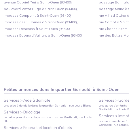
avenue Gabriel Péri à Saint-Ouen (93400),
passage Bonnafou
boulevard Victor Hugo à Saint-Ouen (93400),
passage Marie à S
impasse Compoint à Saint-Ouen (93400),
rue Alfred Ottino 
impasse des 3 Bornes à Saint-Ouen (93400),
rue Carnot à Saint
impasse Descoins à Saint-Ouen (93400),
rue Charles Schmi
impasse Edouard Vaillant à Saint-Ouen (93400),
rue des Buttes Mo
Petites annonces dans le quartier
Garibaldi
à
Saint-Ouen
Services >
Aide à domicile
Services >
Garde
une aide à domicile
dans le quartier
Garibaldi
, rue Louis Blanc
une garde d'enfants, 
Garibaldi
, rue Louis 
Services >
Bricolage
Services >
Immobi
de l'aide pour du bricolage
dans le quartier
Garibaldi
, rue Louis
Blanc
un bien immobilier à l
Garibaldi
, rue Louis 
Services >
Emprunt et location d'objets