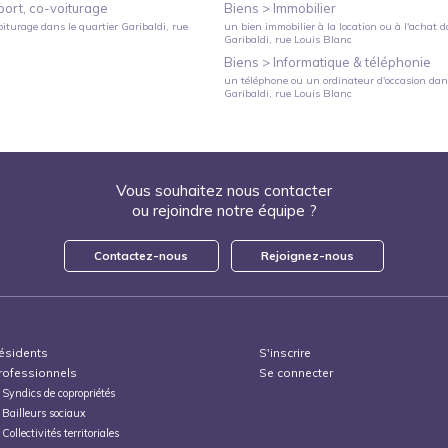
port, co-voiturage
Biens >
Immobilier
oiturage
dans le quartier
Garibaldi
, rue
un bien immobilier à la location ou à l'achat
da
Garibaldi
, rue Louis Blanc
Biens >
Informatique & téléphonie
un téléphone ou un ordinateur d'occasion
dans
Garibaldi
, rue Louis Blanc
Vous souhaitez nous contacter
ou rejoindre notre équipe ?
Contactez-nous
Rejoignez-nous
ésidents
S'inscrire
rofessionnels
Se connecter
Syndics de copropriétés
Bailleurs sociaux
Collectivités territoriales