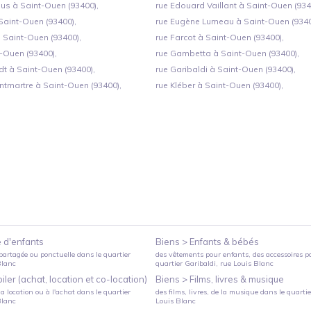
s à Saint-Ouen (93400),
rue Edouard Vaillant à Saint-Ouen (934
aint-Ouen (93400),
rue Eugène Lumeau à Saint-Ouen (9340
à Saint-Ouen (93400),
rue Farcot à Saint-Ouen (93400),
-Ouen (93400),
rue Gambetta à Saint-Ouen (93400),
dt à Saint-Ouen (93400),
rue Garibaldi à Saint-Ouen (93400),
ntmartre à Saint-Ouen (93400),
rue Kléber à Saint-Ouen (93400),
 d'enfants
Biens >
Enfants & bébés
partagée ou ponctuelle
dans le quartier
des vêtements pour enfants, des accessoires p
Blanc
quartier
Garibaldi
, rue Louis Blanc
ler (achat, location et co-location)
Biens >
Films, livres & musique
a location ou à l'achat
dans le quartier
des films, livres, de la musique
dans le quarti
Blanc
Louis Blanc