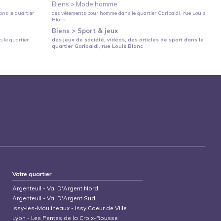
Biens >
Mode homme
ns le quartier
des vêtements pour homme
dans le quartier
Garibaldi
, rue Louis
Blanc
Biens >
Sport & jeux
 le quartier
des jeux de société, vidéos, des articles de sport
dans le
quartier
Garibaldi
, rue Louis Blanc
Votre quartier
Argenteuil
-
Val D'Argent Nord
Argenteuil
-
Val D'Argent Sud
Issy-les-Moulineaux
-
Issy Coeur de Ville
Lyon
-
Les Pentes de la Croix-Rousse