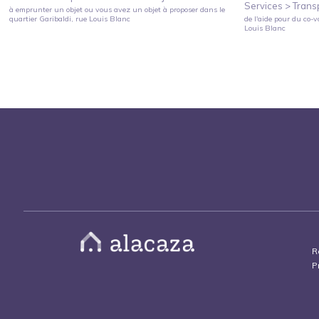
Services >
Trans
à emprunter un objet ou vous avez un objet à proposer
dans le
quartier
Garibaldi
, rue Louis Blanc
de l'aide pour du co-v
Louis Blanc
R
P