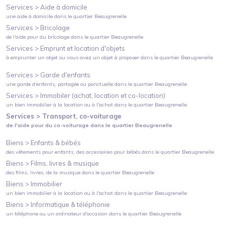
Services >
Aide à domicile
une aide à domicile
dans le quartier
Beaugrenelle
Services >
Bricolage
de l'aide pour du bricolage
dans le quartier
Beaugrenelle
Services >
Emprunt et location d'objets
à emprunter un objet ou vous avez un objet à proposer
dans le quartier
Beaugrenelle
Services >
Garde d'enfants
une garde d'enfants, partagée ou ponctuelle
dans le quartier
Beaugrenelle
Services >
Immobiler (achat, location et co-location)
un bien immobilier à la location ou à l'achat
dans le quartier
Beaugrenelle
Services >
Transport, co-voiturage
de l'aide pour du co-voiturage
dans le quartier
Beaugrenelle
Biens >
Enfants & bébés
des vêtements pour enfants, des accessoires pour bébés
dans le quartier
Beaugrenelle
Biens >
Films, livres & musique
des films, livres, de la musique
dans le quartier
Beaugrenelle
Biens >
Immobilier
un bien immobilier à la location ou à l'achat
dans le quartier
Beaugrenelle
Biens >
Informatique & téléphonie
un téléphone ou un ordinateur d'occasion
dans le quartier
Beaugrenelle