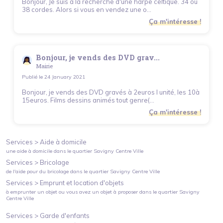
Bonjour, Je suis à la recherche d'une harpe celtique. 34 ou
38 cordes. Alors si vous en vendez une o...
Ça m'intéresse !
Bonjour, je vends des DVD grav...
Mairie
Publié le
24 January 2021
Bonjour, je vends des DVD gravés à 2euros l unité, les 10à
15euros. Films dessins animés tout genre(...
Ça m'intéresse !
Services >
Aide à domicile
une aide à domicile
dans le quartier
Savigny Centre Ville
Services >
Bricolage
de l'aide pour du bricolage
dans le quartier
Savigny Centre Ville
Services >
Emprunt et location d'objets
à emprunter un objet ou vous avez un objet à proposer
dans le quartier
Savigny
Centre Ville
Services >
Garde d'enfants