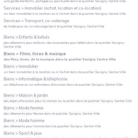
une garde d'enfants, partagée ou ponctuelle
dans le quartier
Savigny Centre Ville
Services >
Immobiler (achat, location et co-location)
un bien immobilier à la location ou à l'achat
dans le quartier
Savigny Centre Ville
Services >
Transport, co-voiturage
de l'aide pour du co-voiturage
dans le quartier
Savigny Centre Ville
Biens >
Enfants & bébés
des vêtements pour enfants, des accessoires pour bébés
dans le quartier
Savigny
Centre Ville
Biens >
Films, livres & musique
des films, livres, de la musique
dans le quartier
Savigny Centre Ville
Biens >
Immobilier
un bien immobilier à la location ou à l'achat
dans le quartier
Savigny Centre Ville
Biens >
Informatique & téléphonie
un téléphone ou un ordinateur d'occasion
dans le quartier
Savigny Centre Ville
Biens >
Maison & jardin
des objets d'occasion pour la maison ou le jardin
dans le quartier
Savigny Centre Ville
Biens >
Mode femme
des vêtements pour femme
dans le quartier
Savigny Centre Ville
Biens >
Mode homme
des vêtements pour homme
dans le quartier
Savigny Centre Ville
Biens >
Sport & jeux