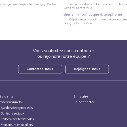
oiturage
dans le quartier
Savigny Centre
un bien immobilier à la location ou à l'achat
da
Savigny Centre Ville
Biens >
Informatique & téléphonie
un téléphone ou un ordinateur d'occasion
dans
Savigny Centre Ville
Vous souhaitez nous contacter
ou rejoindre notre équipe ?
Contactez-nous
Rejoignez-nous
ésidents
S'inscrire
rofessionnels
Se connecter
Syndics de copropriétés
Bailleurs sociaux
Collectivités territoriales
Promoteurs immobiliers