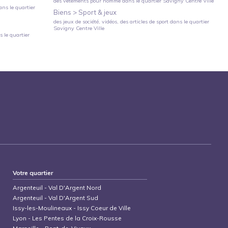
des vêtements pour homme
dans le quartier
Savigny Centre Ville
ns le quartier
Biens >
Sport & jeux
des jeux de société, vidéos, des articles de sport
dans le quartier
Savigny Centre Ville
 le quartier
Votre quartier
Argenteuil
-
Val D'Argent Nord
Argenteuil
-
Val D'Argent Sud
Issy-les-Moulineaux
-
Issy Coeur de Ville
Lyon
-
Les Pentes de la Croix-Rousse