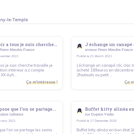
gny-le-Temple
r a tous je suis cherche...
J échange un canapé cl
Pierre Mendes France
avenue Pierre Mendes France
vember 2021
Publié le
21 March 2021
us je suis cherche travaille je
J échange un canapé clic clac m
tion intérieur a.z comple
acheté 189euros en décembre 
.XX Ayh...
2fauteuils ou petit ...
Ça m'intéresse !
Ça m
pose que l'on se partage...
Buffet kitty alinéa en
axime Lisbonne
rue Eugene Varlin
ruary 2021
Publié le
17 December 2020
que l'on se partage les semis
Buffet kitty alinéa en bon état 1