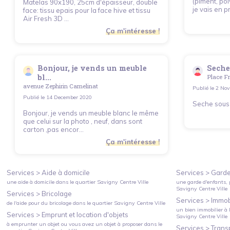
(piment, poi
Matelas 90x190, 25cm d'épaisseur, double
je vais en pr.
face: tissu epais pour la face hive et tissu
Air Fresh 3D ...
Ça m'intéresse !
Bonjour, je vends un meuble
Seche
bl...
Place Fr
avenue Zephirin Camelinat
Publié le
2 Nov
Publié le
14 December 2020
Seche sous
Bonjour, je vends un meuble blanc le même
que celui sur la photo , neuf, dans sont
carton ,pas encor...
Ça m'intéresse !
Services >
Aide à domicile
Services >
Garde
une aide à domicile
dans le quartier
Savigny Centre Ville
une garde d'enfants, 
Savigny Centre Ville
Services >
Bricolage
Services >
Immobi
de l'aide pour du bricolage
dans le quartier
Savigny Centre Ville
un bien immobilier à l
Services >
Emprunt et location d'objets
Savigny Centre Ville
à emprunter un objet ou vous avez un objet à proposer
dans le
Services >
Trans