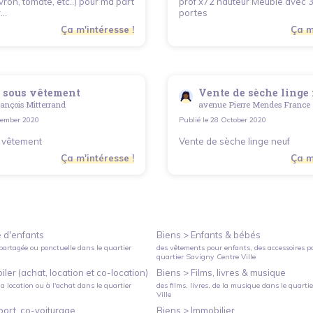
vron, tomate, etc..) pour ma part
prof x72 hauteur Meuble avec 3 t
..
portes
Ça m'intéresse !
Ça m
 sous vêtement
Vente de sèche linge
ançois Mitterrand
avenue Pierre Mendes France
ember 2020
Publié le
28 October 2020
 vêtement
Vente de sèche linge neuf
Ça m'intéresse !
Ça m
 d'enfants
Biens >
Enfants & bébés
partagée ou ponctuelle
dans le quartier
des vêtements pour enfants, des accessoires p
quartier
Savigny Centre Ville
ler (achat, location et co-location)
Biens >
Films, livres & musique
a location ou à l'achat
dans le quartier
des films, livres, de la musique
dans le quarti
Ville
port, co-voiturage
Biens >
Immobilier