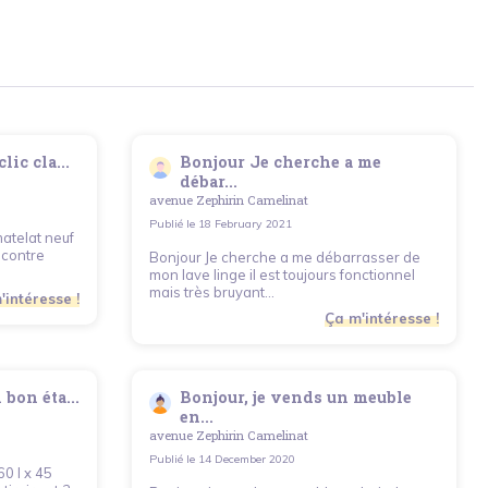
ic cla...
Bonjour Je cherche a me
débar...
avenue Zephirin Camelinat
Publié le
18 February 2021
atelat neuf
contre
Bonjour Je cherche a me débarrasser de
mon lave linge il est toujours fonctionnel
mais très bruyant...
'intéresse !
Ça m'intéresse !
 bon éta...
Bonjour, je vends un meuble
en...
avenue Zephirin Camelinat
Publié le
14 December 2020
60 l x 45