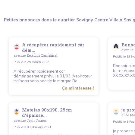
Petites annonces dans le quartier
Savigny Centre Ville
à
Savi
A récupérer rapidement car
Bonsoi
dém...
avenue 
avenue Zephirin Camelinat
Publié le
18 No
Publié le
25 March 2022
Bonsoir a to
faire rénova
A récupérer rapidement car
XX.XX.XX.XX
déménagement prévu le 31/03. Aspirateur
traîneau sans sac de la marque Ro...
Ça m'intéresse !
Matelas 90x190, 25cm
je pro
d'épaisse...
allée M
avenue Jean Jaures
Publié le
1 Feb
Publié le
8 February 2021
je propose 