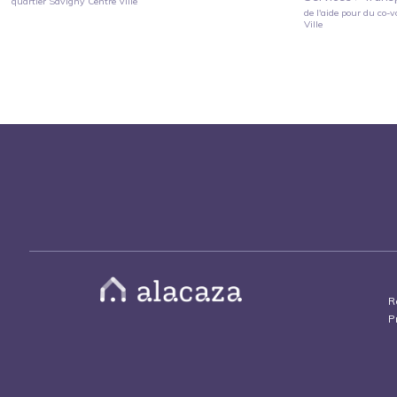
quartier
Savigny Centre Ville
de l'aide pour du co-v
Ville
R
P