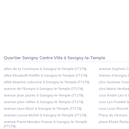
Quartier
Savigny Centre Ville
à
Savigny-le-Temple
allee de la Commune à Savigny-le-Temple (77176),
avenue Zephirin C
allee Elisabeth Retiffe à Savigny-le-Temple (77176),
chemin d'Arvigny 
allée Maxime Lisbonne à Savigny-le-Temple (77176),
clos Gustave Cour
avenue de l'Europe à Savigny-le-Temple (77176),
clos Maria Verdur
avenue Jean Jaures à Savigny-le-Temple (77176),
cour Andre Leo à 
avenue Jules Valles à Savigny-le-Temple (77176),
cour Leo Frankel à
avenue Leon Blum à Savigny-le-Temple (77176),
cour Louis Rossel
avenue Louise Michel à Savigny-le-Temple (77176),
Place du 19 mars 
avenue Pierre Mendes France à Savigny-le-Temple
place Elisee Reclu
(77176),