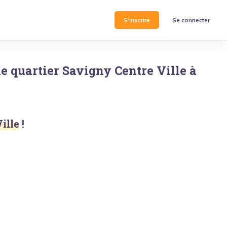
S'inscrire
Se connecter
le quartier
Savigny Centre Ville
à
ille
!