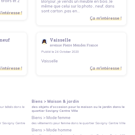
iroirs et 2
Bonjour, je vends un meuble en bois ,le
même que celui sur la photo , neuf, dans
sont carton ,pas en...
'intéresse !
Ça m'intéresse !
 neuf
Vaisselle
avenue Pierre Mendes France
Publié le
24 October 2020
Vaisselle
'intéresse !
Ça m'intéresse !
Biens >
Maison & jardin
our bébés
dans le
des objets d'occasion pour la maison ou le jardin
dans le
quartier
Savigny Centre Ville
Biens >
Mode femme
er
Savigny Centre
des vêtements pour femme
dans le quartier
Savigny Centre Ville
Biens >
Mode homme