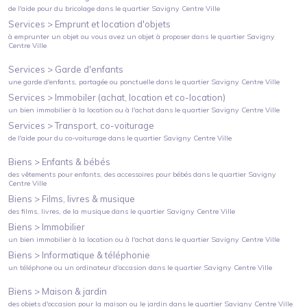
de l'aide pour du bricolage
dans le quartier
Savigny Centre Ville
Services >
Emprunt et location d'objets
à emprunter un objet ou vous avez un objet à proposer
dans le quartier
Savigny
Centre Ville
Services >
Garde d'enfants
une garde d'enfants, partagée ou ponctuelle
dans le quartier
Savigny Centre Ville
Services >
Immobiler (achat, location et co-location)
un bien immobilier à la location ou à l'achat
dans le quartier
Savigny Centre Ville
Services >
Transport, co-voiturage
de l'aide pour du co-voiturage
dans le quartier
Savigny Centre Ville
Biens >
Enfants & bébés
des vêtements pour enfants, des accessoires pour bébés
dans le quartier
Savigny
Centre Ville
Biens >
Films, livres & musique
des films, livres, de la musique
dans le quartier
Savigny Centre Ville
Biens >
Immobilier
un bien immobilier à la location ou à l'achat
dans le quartier
Savigny Centre Ville
Biens >
Informatique & téléphonie
un téléphone ou un ordinateur d'occasion
dans le quartier
Savigny Centre Ville
Biens >
Maison & jardin
des objets d'occasion pour la maison ou le jardin
dans le quartier
Savigny Centre Ville