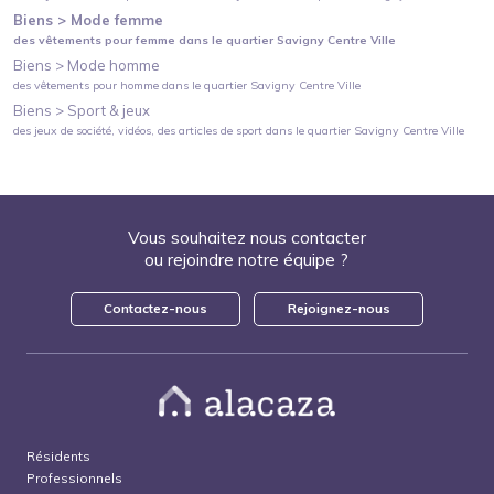
Biens >
Mode femme
des vêtements pour femme
dans le quartier
Savigny Centre Ville
Biens >
Mode homme
des vêtements pour homme
dans le quartier
Savigny Centre Ville
Biens >
Sport & jeux
des jeux de société, vidéos, des articles de sport
dans le quartier
Savigny Centre Ville
Vous souhaitez nous contacter
ou rejoindre notre équipe ?
Contactez-nous
Rejoignez-nous
Résidents
Professionnels