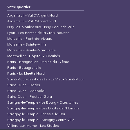
Votre quartier
Argenteuil
-
Val D'Argent Nord
Argenteuil
-
Val D'Argent Sud
Issy-les-Moulineaux
-
Issy Coeur de Ville
Lyon
-
Les Pentes de la Croix-Rousse
Marseille
-
Pont-de-Vivaux
Marseille
-
Sainte-Anne
Marseille
-
Sainte-Marguerite
Montpellier
-
Hôpitaux-Facultés
Paris
-
Batignolles - Mairie du 17ème
Paris
-
Beaugrenelle
Paris
-
La Muette Nord
Saint-Maur-des-Fossés
-
Le Vieux Saint-Maur
Saint-Ouen
-
Docks
Saint-Ouen
-
Garibaldi
Saint-Ouen
-
Pasteur-Zola
Savigny-le-Temple
-
Le Bourg - Cités Unies
Savigny-le-Temple
-
Les Droits de l'Homme
Savigny-le-Temple
-
Plessis-le-Roi
Savigny-le-Temple
-
Savigny Centre Ville
Villiers-sur-Marne
-
Les Stades