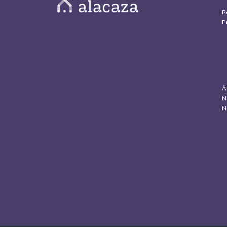
R
P
À
N
N