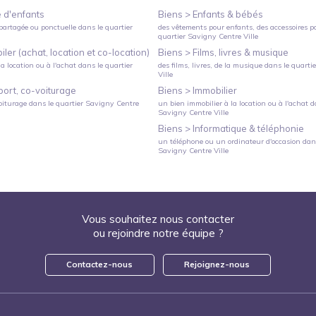
 d'enfants
Biens >
Enfants & bébés
partagée ou ponctuelle
dans le quartier
des vêtements pour enfants, des accessoires p
quartier
Savigny Centre Ville
ler (achat, location et co-location)
Biens >
Films, livres & musique
a location ou à l'achat
dans le quartier
des films, livres, de la musique
dans le quarti
Ville
port, co-voiturage
Biens >
Immobilier
oiturage
dans le quartier
Savigny Centre
un bien immobilier à la location ou à l'achat
da
Savigny Centre Ville
Biens >
Informatique & téléphonie
un téléphone ou un ordinateur d'occasion
dans
Savigny Centre Ville
Vous souhaitez nous contacter
ou rejoindre notre équipe ?
Contactez-nous
Rejoignez-nous