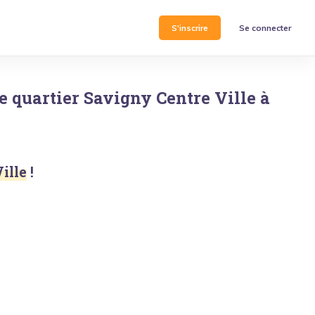
S'inscrire
Se connecter
e quartier
Savigny Centre Ville
à
ille
!