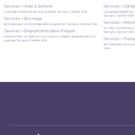
Services >
Aide à domicile
Services >
Garde
une aide à domicile
dans le quartier
Savigny Centre Ville
une garde d'enfants, 
Savigny Centre Ville
Services >
Bricolage
Services >
Immobi
de l'aide pour du bricolage
dans le quartier
Savigny Centre Ville
un bien immobilier à l
Services >
Emprunt et location d'objets
Savigny Centre Ville
à emprunter un objet ou vous avez un objet à proposer
dans le
Services >
Trans
quartier
Savigny Centre Ville
de l'aide pour du co-v
Ville