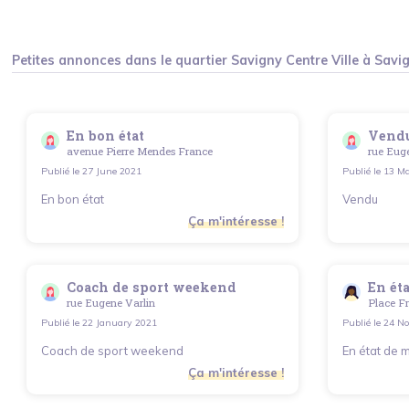
Petites annonces dans le quartier
Savigny Centre Ville
à
Savi
En bon état
Vend
avenue Pierre Mendes France
rue Eug
Publié le
27 June 2021
Publié le
13 Ma
En bon état
Vendu
Ça m'intéresse !
Coach de sport weekend
En éta
rue Eugene Varlin
Place Fr
Publié le
22 January 2021
Publié le
24 No
Coach de sport weekend
En état de 
Ça m'intéresse !