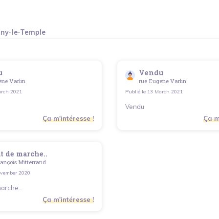
gny-le-Temple
u
Vendu
ene Varlin
rue Eugene Varlin
rch 2021
Publié le
13 March 2021
Vendu
Ça m'intéresse !
Ça m
t de marche..
ançois Mitterrand
vember 2020
marche..
Ça m'intéresse !