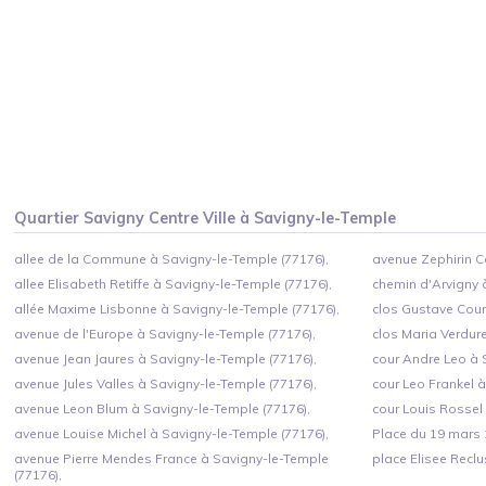
Quartier
Savigny Centre Ville
à
Savigny-le-Temple
allee de la Commune à Savigny-le-Temple (77176),
avenue Zephirin C
allee Elisabeth Retiffe à Savigny-le-Temple (77176),
chemin d'Arvigny 
allée Maxime Lisbonne à Savigny-le-Temple (77176),
clos Gustave Cour
avenue de l'Europe à Savigny-le-Temple (77176),
clos Maria Verdur
avenue Jean Jaures à Savigny-le-Temple (77176),
cour Andre Leo à 
avenue Jules Valles à Savigny-le-Temple (77176),
cour Leo Frankel à
avenue Leon Blum à Savigny-le-Temple (77176),
cour Louis Rossel
avenue Louise Michel à Savigny-le-Temple (77176),
Place du 19 mars 
avenue Pierre Mendes France à Savigny-le-Temple
place Elisee Reclu
(77176),