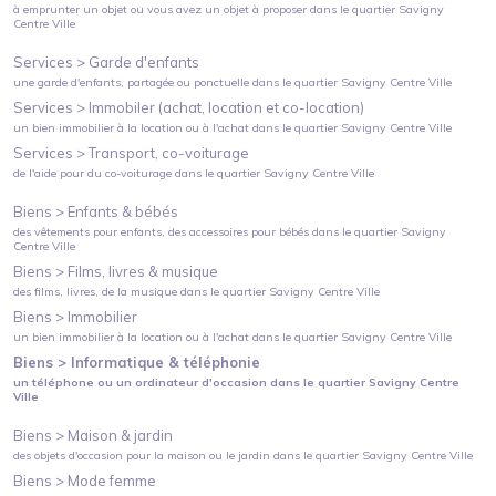
à emprunter un objet ou vous avez un objet à proposer
dans le quartier
Savigny
Centre Ville
Services >
Garde d'enfants
une garde d'enfants, partagée ou ponctuelle
dans le quartier
Savigny Centre Ville
Services >
Immobiler (achat, location et co-location)
un bien immobilier à la location ou à l'achat
dans le quartier
Savigny Centre Ville
Services >
Transport, co-voiturage
de l'aide pour du co-voiturage
dans le quartier
Savigny Centre Ville
Biens >
Enfants & bébés
des vêtements pour enfants, des accessoires pour bébés
dans le quartier
Savigny
Centre Ville
Biens >
Films, livres & musique
des films, livres, de la musique
dans le quartier
Savigny Centre Ville
Biens >
Immobilier
un bien immobilier à la location ou à l'achat
dans le quartier
Savigny Centre Ville
Biens >
Informatique & téléphonie
un téléphone ou un ordinateur d'occasion
dans le quartier
Savigny Centre
Ville
Biens >
Maison & jardin
des objets d'occasion pour la maison ou le jardin
dans le quartier
Savigny Centre Ville
Biens >
Mode femme