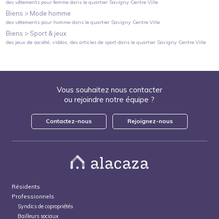
des vêtements pour femme
dans le quartier
Savigny Centre Ville
Biens >
Mode homme
des vêtements pour homme
dans le quartier
Savigny Centre Ville
Biens >
Sport & jeux
des jeux de société, vidéos, des articles de sport
dans le quartier
Savigny Centre Ville
Vous souhaitez nous contacter
ou rejoindre notre équipe ?
Contactez-nous
Rejoignez-nous
Résidents
Professionnels
Syndics de copropriétés
Bailleurs sociaux