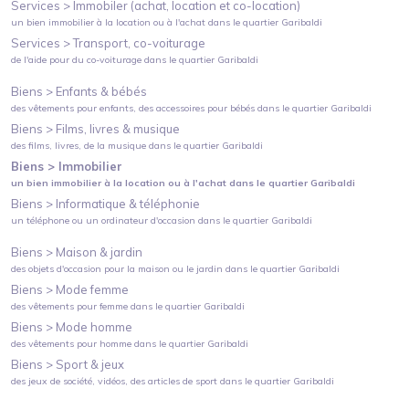
Services >
Immobiler (achat, location et co-location)
un bien immobilier à la location ou à l'achat
dans le quartier
Garibaldi
Services >
Transport, co-voiturage
de l'aide pour du co-voiturage
dans le quartier
Garibaldi
Biens >
Enfants & bébés
des vêtements pour enfants, des accessoires pour bébés
dans le quartier
Garibaldi
Biens >
Films, livres & musique
des films, livres, de la musique
dans le quartier
Garibaldi
Biens >
Immobilier
un bien immobilier à la location ou à l'achat
dans le quartier
Garibaldi
Biens >
Informatique & téléphonie
un téléphone ou un ordinateur d'occasion
dans le quartier
Garibaldi
Biens >
Maison & jardin
des objets d'occasion pour la maison ou le jardin
dans le quartier
Garibaldi
Biens >
Mode femme
des vêtements pour femme
dans le quartier
Garibaldi
Biens >
Mode homme
des vêtements pour homme
dans le quartier
Garibaldi
Biens >
Sport & jeux
des jeux de société, vidéos, des articles de sport
dans le quartier
Garibaldi