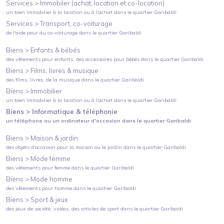
Services >
Immobiler (achat, location et co-location)
un bien immobilier à la location ou à l'achat
dans le quartier
Garibaldi
Services >
Transport, co-voiturage
de l'aide pour du co-voiturage
dans le quartier
Garibaldi
Biens >
Enfants & bébés
des vêtements pour enfants, des accessoires pour bébés
dans le quartier
Garibaldi
Biens >
Films, livres & musique
des films, livres, de la musique
dans le quartier
Garibaldi
Biens >
Immobilier
un bien immobilier à la location ou à l'achat
dans le quartier
Garibaldi
Biens >
Informatique & téléphonie
un téléphone ou un ordinateur d'occasion
dans le quartier
Garibaldi
Biens >
Maison & jardin
des objets d'occasion pour la maison ou le jardin
dans le quartier
Garibaldi
Biens >
Mode femme
des vêtements pour femme
dans le quartier
Garibaldi
Biens >
Mode homme
des vêtements pour homme
dans le quartier
Garibaldi
Biens >
Sport & jeux
des jeux de société, vidéos, des articles de sport
dans le quartier
Garibaldi