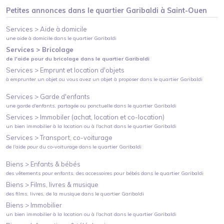
Petites annonces dans le quartier
Garibaldi
à
Saint-Ouen
Services >
Aide à domicile
une aide à domicile
dans le quartier
Garibaldi
Services >
Bricolage
de l'aide pour du bricolage
dans le quartier
Garibaldi
Services >
Emprunt et location d'objets
à emprunter un objet ou vous avez un objet à proposer
dans le quartier
Garibaldi
Services >
Garde d'enfants
une garde d'enfants, partagée ou ponctuelle
dans le quartier
Garibaldi
Services >
Immobiler (achat, location et co-location)
un bien immobilier à la location ou à l'achat
dans le quartier
Garibaldi
Services >
Transport, co-voiturage
de l'aide pour du co-voiturage
dans le quartier
Garibaldi
Biens >
Enfants & bébés
des vêtements pour enfants, des accessoires pour bébés
dans le quartier
Garibaldi
Biens >
Films, livres & musique
des films, livres, de la musique
dans le quartier
Garibaldi
Biens >
Immobilier
un bien immobilier à la location ou à l'achat
dans le quartier
Garibaldi