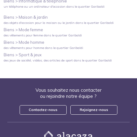
Biens >
Informatique & téléphonie
un téléphone ou un ordinateur d'occasion
dans le quartier
Garibaldi
Biens >
Maison & jardin
des objets d'occasion pour la maison ou le jardin
dans le quartier
Garibaldi
Biens >
Mode femme
des vêtements pour femme
dans le quartier
Garibaldi
Biens >
Mode homme
des vêtements pour homme
dans le quartier
Garibaldi
Biens >
Sport & jeux
des jeux de société, vidéos, des articles de sport
dans le quartier
Garibaldi
Vous souhaitez nous contacter
ou rejoindre notre équipe ?
Contactez-nous
Rejoignez-nous