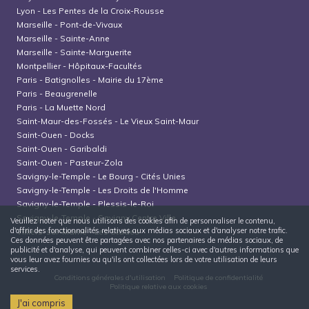
Lyon
-
Les Pentes de la Croix-Rousse
Marseille
-
Pont-de-Vivaux
Marseille
-
Sainte-Anne
Marseille
-
Sainte-Marguerite
Montpellier
-
Hôpitaux-Facultés
Paris
-
Batignolles - Mairie du 17ème
Paris
-
Beaugrenelle
Paris
-
La Muette Nord
Saint-Maur-des-Fossés
-
Le Vieux Saint-Maur
Saint-Ouen
-
Docks
Saint-Ouen
-
Garibaldi
Saint-Ouen
-
Pasteur-Zola
Savigny-le-Temple
-
Le Bourg - Cités Unies
Savigny-le-Temple
-
Les Droits de l'Homme
Savigny-le-Temple
-
Plessis-le-Roi
Savigny-le-Temple
-
Savigny Centre Ville
Veuillez noter que nous utilisons des cookies afin de personnaliser le contenu,
d'offrir des fonctionnalités relatives aux médias sociaux et d'analyser notre trafic.
Villiers-sur-Marne
-
Les Stades
Ces données peuvent être partagées avec nos partenaires de médias sociaux, de
publicité et d'analyse, qui peuvent combiner celles-ci avec d'autres informations que
vous leur avez fournies ou qu'ils ont collectées lors de votre utilisation de leurs
services.
Conditions générales d'utilisation
Politique de confidentialité
Politique relative aux cookies
J'ai compris