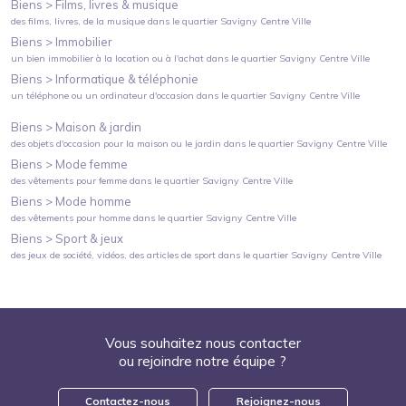
Biens >
Films, livres & musique
des films, livres, de la musique
dans le quartier
Savigny Centre Ville
Biens >
Immobilier
un bien immobilier à la location ou à l'achat
dans le quartier
Savigny Centre Ville
Biens >
Informatique & téléphonie
un téléphone ou un ordinateur d'occasion
dans le quartier
Savigny Centre Ville
Biens >
Maison & jardin
des objets d'occasion pour la maison ou le jardin
dans le quartier
Savigny Centre Ville
Biens >
Mode femme
des vêtements pour femme
dans le quartier
Savigny Centre Ville
Biens >
Mode homme
des vêtements pour homme
dans le quartier
Savigny Centre Ville
Biens >
Sport & jeux
des jeux de société, vidéos, des articles de sport
dans le quartier
Savigny Centre Ville
Vous souhaitez nous contacter
ou rejoindre notre équipe ?
Contactez-nous
Rejoignez-nous