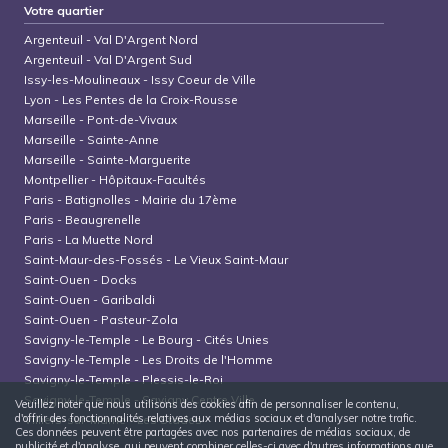
Votre quartier
Argenteuil
-
Val D'Argent Nord
Argenteuil
-
Val D'Argent Sud
Issy-les-Moulineaux
-
Issy Coeur de Ville
Lyon
-
Les Pentes de la Croix-Rousse
Marseille
-
Pont-de-Vivaux
Marseille
-
Sainte-Anne
Marseille
-
Sainte-Marguerite
Montpellier
-
Hôpitaux-Facultés
Paris
-
Batignolles - Mairie du 17ème
Paris
-
Beaugrenelle
Paris
-
La Muette Nord
Saint-Maur-des-Fossés
-
Le Vieux Saint-Maur
Saint-Ouen
-
Docks
Saint-Ouen
-
Garibaldi
Saint-Ouen
-
Pasteur-Zola
Savigny-le-Temple
-
Le Bourg - Cités Unies
Savigny-le-Temple
-
Les Droits de l'Homme
Savigny-le-Temple
-
Plessis-le-Roi
Savigny-le-Temple
-
Savigny Centre Ville
Veuillez noter que nous utilisons des cookies afin de personnaliser le contenu,
d'offrir des fonctionnalités relatives aux médias sociaux et d'analyser notre trafic.
Villiers-sur-Marne
-
Les Stades
Ces données peuvent être partagées avec nos partenaires de médias sociaux, de
publicité et d'analyse, qui peuvent combiner celles-ci avec d'autres informations que