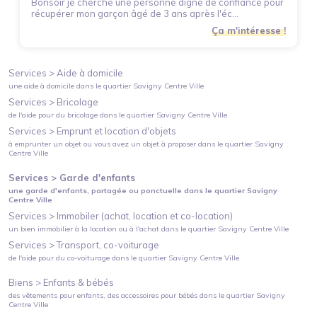
Bonsoir je cherche une personne digne de confiance pour
récupérer mon garçon âgé de 3 ans après l'éc...
Ça m'intéresse !
Services >
Aide à domicile
une aide à domicile
dans le quartier
Savigny Centre Ville
Services >
Bricolage
de l'aide pour du bricolage
dans le quartier
Savigny Centre Ville
Services >
Emprunt et location d'objets
à emprunter un objet ou vous avez un objet à proposer
dans le quartier
Savigny
Centre Ville
Services >
Garde d'enfants
une garde d'enfants, partagée ou ponctuelle
dans le quartier
Savigny
Centre Ville
Services >
Immobiler (achat, location et co-location)
un bien immobilier à la location ou à l'achat
dans le quartier
Savigny Centre Ville
Services >
Transport, co-voiturage
de l'aide pour du co-voiturage
dans le quartier
Savigny Centre Ville
Biens >
Enfants & bébés
des vêtements pour enfants, des accessoires pour bébés
dans le quartier
Savigny
Centre Ville