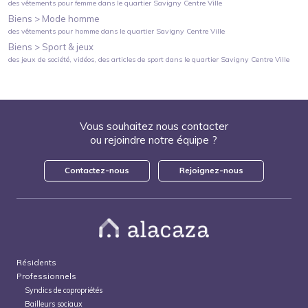
des vêtements pour femme
dans le quartier
Savigny Centre Ville
Biens >
Mode homme
des vêtements pour homme
dans le quartier
Savigny Centre Ville
Biens >
Sport & jeux
des jeux de société, vidéos, des articles de sport
dans le quartier
Savigny Centre Ville
Vous souhaitez nous contacter
ou rejoindre notre équipe ?
Contactez-nous
Rejoignez-nous
Résidents
Professionnels
Syndics de copropriétés
Bailleurs sociaux