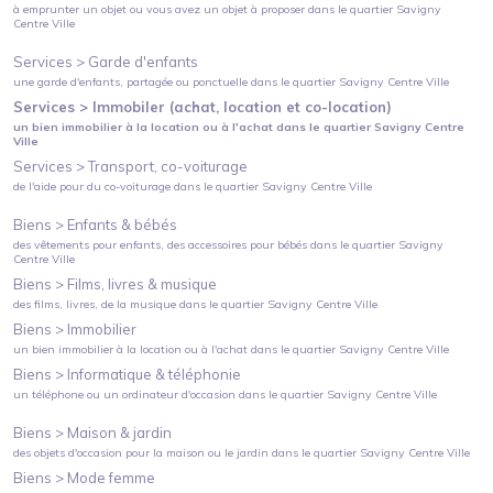
à emprunter un objet ou vous avez un objet à proposer
dans le quartier
Savigny
Centre Ville
Services >
Garde d'enfants
une garde d'enfants, partagée ou ponctuelle
dans le quartier
Savigny Centre Ville
Services >
Immobiler (achat, location et co-location)
un bien immobilier à la location ou à l'achat
dans le quartier
Savigny Centre
Ville
Services >
Transport, co-voiturage
de l'aide pour du co-voiturage
dans le quartier
Savigny Centre Ville
Biens >
Enfants & bébés
des vêtements pour enfants, des accessoires pour bébés
dans le quartier
Savigny
Centre Ville
Biens >
Films, livres & musique
des films, livres, de la musique
dans le quartier
Savigny Centre Ville
Biens >
Immobilier
un bien immobilier à la location ou à l'achat
dans le quartier
Savigny Centre Ville
Biens >
Informatique & téléphonie
un téléphone ou un ordinateur d'occasion
dans le quartier
Savigny Centre Ville
Biens >
Maison & jardin
des objets d'occasion pour la maison ou le jardin
dans le quartier
Savigny Centre Ville
Biens >
Mode femme